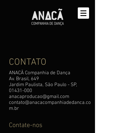
CONTATO
ANACÃ Companhia de Dança
Av. Brasil, 649
Jardim Paulista, São Paulo - SP,
01431-000
anacaproducao@gmail.com
contato@anacacompanhiadedanca.co
m.br
Contate-nos